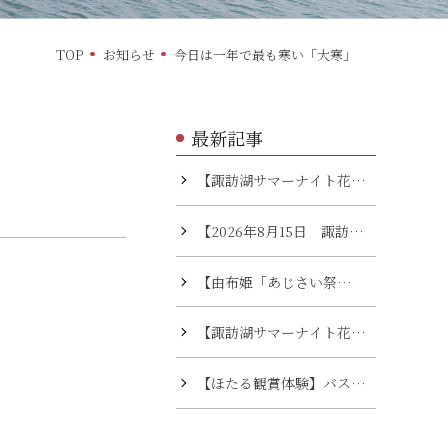
TOP
お知らせ
今日は一年で最も寒い「大寒」
最新記事
【諏訪湖サマーナイト花
火】 本日（7/24）より開
【2026年8月15日 諏訪湖
催されます
祭湖上花火大会】 ご宿泊
【由布姫「あじさい祭
予約について ※満室とな
り」】小坂公園・小坂観音
り予約受付を終了しており
【諏訪湖サマーナイト花
院
ます。
火】
【ほたる観賞体験】バス送
迎セット宿泊プラン