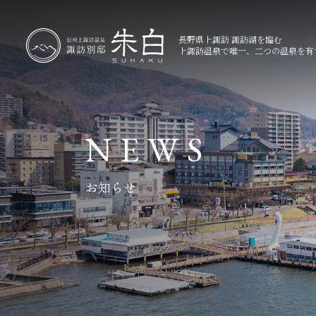
長野県上諏訪 諏訪湖を臨む
上諏訪温泉で唯一、二つの温泉を有
N
E
W
S
お知らせ