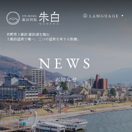
LANGUAGE
長野県上諏訪 諏訪湖を臨む
上諏訪温泉で唯一、二つの温泉を有する旅館。
N
E
W
S
お知らせ