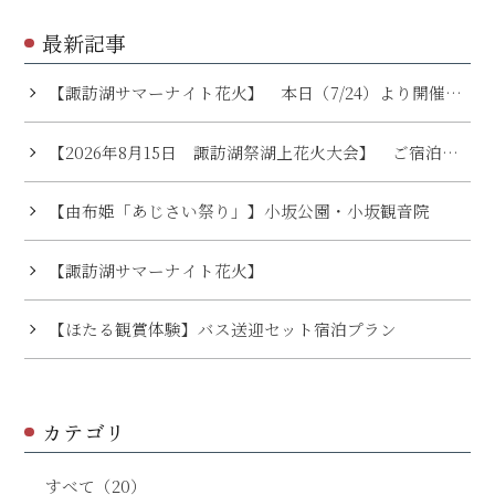
最新記事
【諏訪湖サマーナイト花火】 本日（7/24）より開催さ
れます
【2026年8月15日 諏訪湖祭湖上花火大会】 ご宿泊予
約について ※満室となり予約受付を終了しておりま
【由布姫「あじさい祭り」】小坂公園・小坂観音院
す。
【諏訪湖サマーナイト花火】
【ほたる観賞体験】バス送迎セット宿泊プラン
カテゴリ
すべて（20）